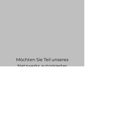
Möchten Sie Teil unseres
Netzwerks autorisierter
Werkstätten werden?
Schreiben Sie uns an
Fuelsensortech@gmail.com
Kraftstoffsensor Tech
fuelsensortech@gmail.com