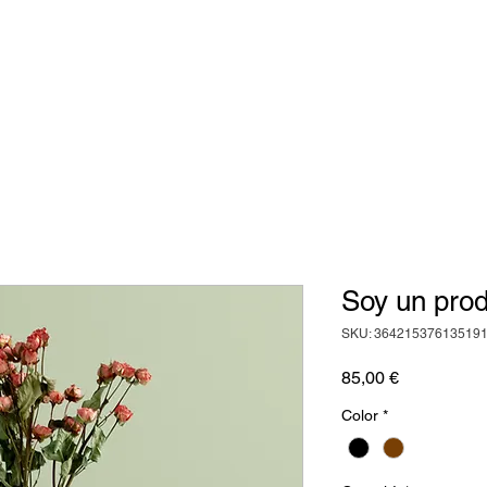
INIZIO
ACQUISTARE
GUI
Soy un pro
SKU: 36421537613519
Prezzo
85,00 €
Color
*